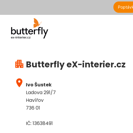
Poptáv
apartment
Butterfly eX-interier.cz
place
Ivo Šustek
Ladova 291/7
Havířov
736 01
IČ: 13638491