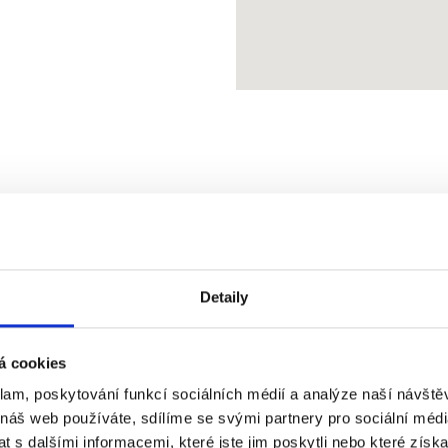
ete se nás na něco zeptat, 
Detaily
nechat nezávaznou poptáv
Napište nám!
á cookies
klam, poskytování funkcí sociálních médií a analýze naší návšt
 náš web používáte, sdílíme se svými partnery pro sociální média
 s dalšími informacemi, které jste jim poskytli nebo které získa