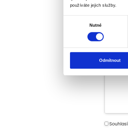
Jméno
používáte jejich služby.
Výběr
E-mail*
Nutné
souhlasu
Telefon
Odmítnout
Vaše zpráv
Souhlas