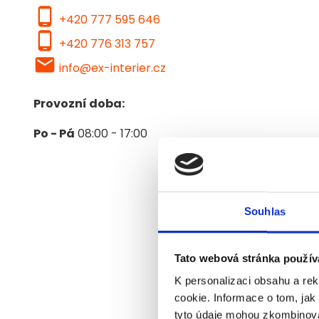
phone_android
+420 777 595 646
phone_android
+420 776 313 757
local_post_office
info@ex-interier.cz
Provozní doba:
Po - Pá
08:00 - 17:00
Chc
Souhlas
za
Tato webová stránka použív
K personalizaci obsahu a re
cookie. Informace o tom, jak
tyto údaje mohou zkombinovat